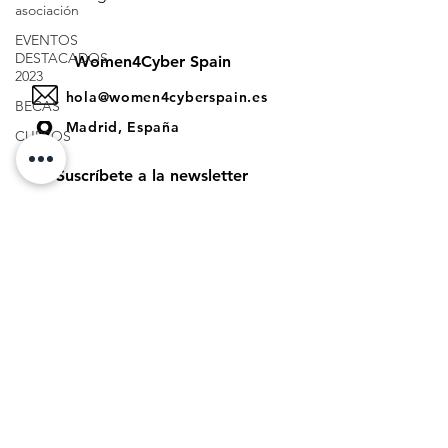
asociación
EVENTOS
DESTACADOS
Women4Cyber Spain
2023
hola@women4cyberspain.es
BECAS
Madrid, España
CURSOS
Suscríbete a la newsletter
>
Aviso legal
Política de Privacidad
Política de cookies
La Juanita