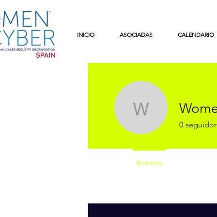
INICIO
ASOCIADAS
CALENDARIO
Wome
Women4C
0
seguidor
Perfil
Eventos
Galería