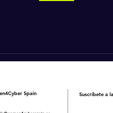
n4Cyber Spain
Suscríbete a l