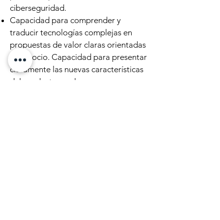
ciberseguridad.
Capacidad para comprender y
traducir tecnologías complejas en
propuestas de valor claras orientadas
al negocio. Capacidad para presentar
claramente las nuevas características
del producto en el campo.
Habilidad de comunicación oral y
escrita muy sólidas: Inglés como
lengua materna.
Licenciatura en un título técnico o
MBA.
Solicitar el trabajo
Puesto anterior