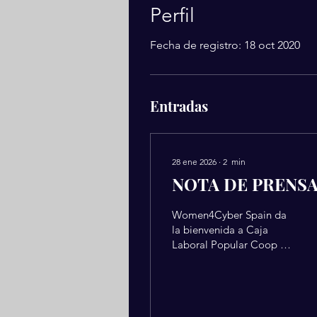
Perfil
Fecha de registro: 18 oct 2020
Entradas
28 ene 2026
∙
2
min
NOTA DE PRENS
Women4Cyber Spain da
la bienvenida a Caja
Laboral Popular Coop de
Crédito como empresa
colaboradora.
Women4Cyber Spain, la
organización dedicada a