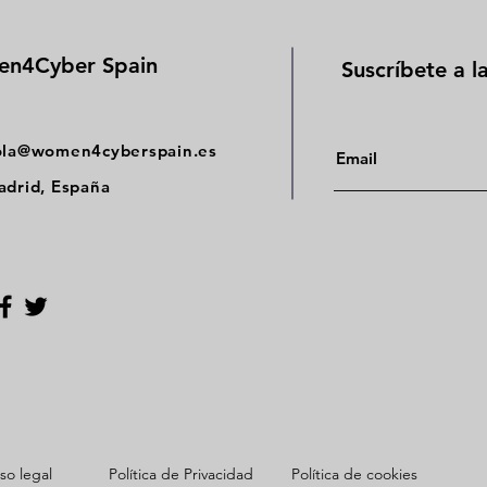
públicos, entidades y
profesionales que
impulsan el desarrollo de
n4Cyber Spain
Suscríbete a l
la ciberseguridad en
España, así como la
presencia de la mujer en
este ámbito...
ola@women4cyberspain.es
drid, España
so legal
Política de Privacidad
Política de cookies