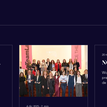
20 
A
N
Wo
pre
de 
imp
fe
ci
20
4 dic 2025
∙
2
min