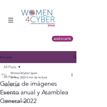
ASÓCIATE
Entrada
All Posts
Women4Cyber Spain
All Posts
31 may 2022
0 min de lectura
Galería de imágenes
Tecnología
Evento anual y Asamblea
Entrevistas
General 2022
Ciberseguridad