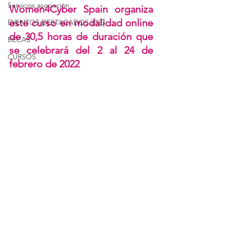
Servicios asociación
Women4Cyber Spain organiza 
este curso en modalidad online 
EVENTOS DESTACADOS 2023
de 30,5 horas de duración que 
BECAS
se celebrará del 2 al 24 de 
CURSOS
febrero de 2022