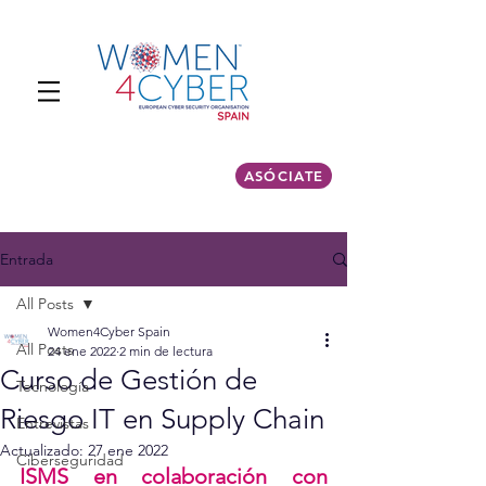
ASÓCIATE
Entrada
All Posts
Women4Cyber Spain
All Posts
24 ene 2022
2 min de lectura
Curso de Gestión de
Tecnología
Riesgo IT en Supply Chain
Entrevistas
Actualizado:
27 ene 2022
Ciberseguridad
ISMS en colaboración con 